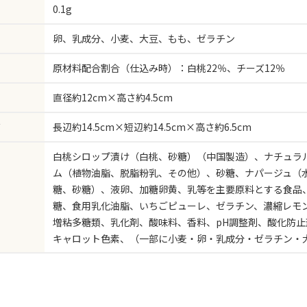
0.1g
卵、乳成分、小麦、大豆、もも、ゼラチン
原材料配合割合（仕込み時）：白桃22％、チーズ12％
直径約12cm×高さ約4.5cm
ズ
長辺約14.5cm×短辺約14.5cm×高さ約6.5cm
白桃シロップ漬け（白桃、砂糖）（中国製造）、ナチュラ
ム（植物油脂、脱脂粉乳、その他）、砂糖、ナパージュ（
糖、砂糖）、液卵、加糖卵黄、乳等を主要原料とする食品
糖、食用乳化油脂、いちごピューレ、ゼラチン、濃縮レモ
増粘多糖類、乳化剤、酸味料、香料、pH調整剤、酸化防止
キャロット色素、（一部に小麦・卵・乳成分・ゼラチン・