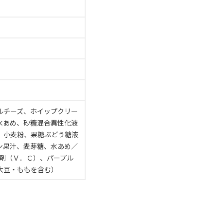
ルチーズ、ホイップクリー
水あめ、砂糖混合異性化液
、小麦粉、果糖ぶどう糖液
ン果汁、麦芽糖、水あめ／
剤（Ｖ．Ｃ）、パープル
大豆・ももを含む）