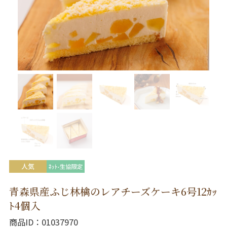
青森県産ふじ林檎のレアチーズケーキ6号12ｶｯ
ﾄ4個入
商品ID
01037970