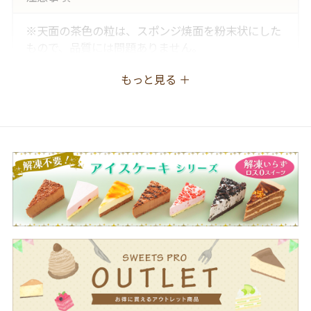
※天面の茶色の粒は、スポンジ焼面を粉末状にした
もので、品質には問題ありません。
もっと見る ＋
一括表示
ホイップクリーム（植物油脂、脱脂粉乳、その他）
（国内製造）、りんごシロップ漬け（りんご、果糖
ぶどう糖液糖、砂糖）、ナチュラルチーズ、砂糖、
加糖卵黄、液卵、加糖練乳、小麦粉、ゼラチン、食
用乳化油脂、粉糖、濃縮レモン果汁、麦芽糖、水あ
め、乳等を主要原料とする食品／乳化剤、酸味料、
香料、酸化防止剤（Ｖ．Ｃ）、乳酸Ｃａ、（一部に
小麦・卵・乳成分・ゼラチン・大豆・りんごを含
む）