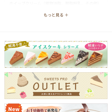
ホイップクリーム（植物油脂、脱脂粉乳、その他）
（国内製造）、ナパージュ（砂糖、水あめ）、マー
もっと見る ＋
マレード（水あめ、砂糖、その他）、砂糖、液卵、
ナチュラルチーズ、発酵乳、小麦粉、オレンジ果汁
加工品、ゼラチン、食用乳化油脂、ココアパウダ
ー、水あめ、乳等を主要原料とする食品、麦芽糖、
濃縮レモン果汁、食塩／ゲル化剤（増粘多糖類）、
乳化剤、香料、ｐＨ調整剤、着色料（紅麹、カロチ
ノイド）、酸味料、（一部に小麦・卵・乳成分・オ
レンジ・ゼラチン・大豆を含む）