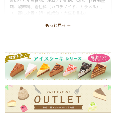
要原料とする食品、洋酒／乳化剤、香料、ｐＨ調整
剤、酸味料、着色料（カロチノイド、カラメル）、
（一部に小麦・卵・乳成分・大豆を含む）
もっと見る ＋