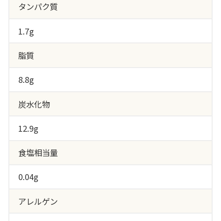
タンパク質
1.7g
脂質
8.8g
炭水化物
12.9g
食塩相当量
0.04g
アレルゲン