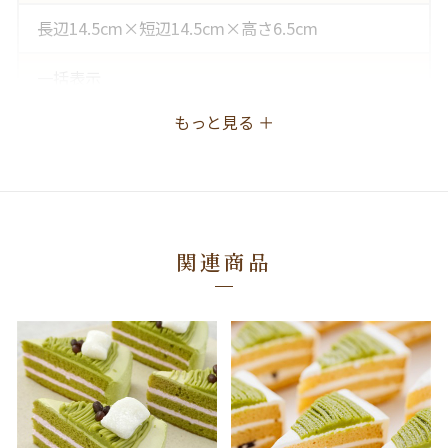
長辺14.5cm×短辺14.5cm×高さ6.5cm
一括表示
もっと見る ＋
白あん（生あん、砂糖、酵素糖化水あめ、その他）
（国内製造）、ホイップクリーム（植物油脂、脱脂
粉乳、その他）、マーガリン、液卵、砂糖、小麦
粉、栗甘露煮、八女抹茶ペースト、食用乳化油脂、
八女抹茶、加糖卵黄、粉糖、麦芽糖、水あめ、乳等
を主要原料とする食品／乳化剤、香料、ｐＨ調整
関連商品
剤、増粘多糖類、アナトー色素、（一部に小麦・
卵・乳成分・大豆を含む）