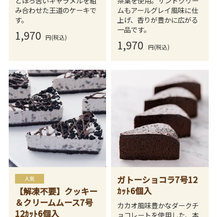
とほろ苦いキャラメルを組
茶葉を使用。サンドクリー
み合わせた王道のケーキで
ムもアールグレイ風味に仕
す。
上げ、香りが豊かに広がる
一品です。
1,970
円(税込)
1,970
円(税込)
ガトーショコラ7号12
ｶｯﾄ6個入
【解凍不要】クッキー
＆クリームムース7号
カカオ風味豊かなダークチ
12ｶｯﾄ6個入
ョコレートを使用した、本