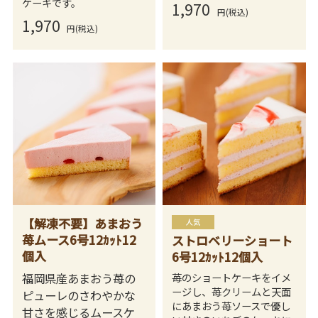
ケーキです。
1,970
円(税込)
1,970
円(税込)
【解凍不要】あまおう
苺ムース6号12ｶｯﾄ12
ストロベリーショート
個入
6号12ｶｯﾄ12個入
福岡県産あまおう苺の
苺のショートケーキをイメ
ージし、苺クリームと天面
ピューレのさわやかな
にあまおう苺ソースで優し
甘さを感じるムースケ