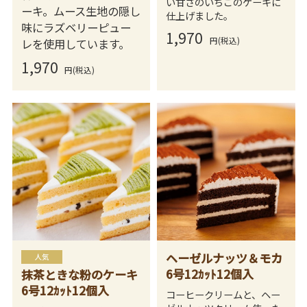
い甘さのいちごのケーキに
ーキ。ムース生地の隠し
仕上げました。
味にラズベリーピュー
1,970
円(税込)
レを使用しています。
1,970
円(税込)
ヘーゼルナッツ＆モカ
6号12ｶｯﾄ12個入
抹茶ときな粉のケーキ
6号12ｶｯﾄ12個入
コーヒークリームと、ヘー