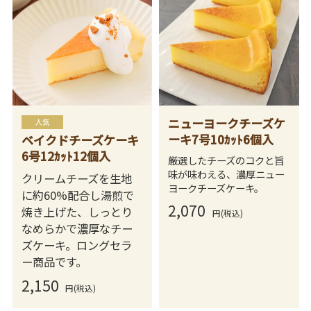
ニューヨークチーズケ
ーキ7号10ｶｯﾄ6個入
ベイクドチーズケーキ
6号12ｶｯﾄ12個入
厳選したチーズのコクと旨
味が味わえる、濃厚ニュー
クリームチーズを生地
ヨークチーズケーキ。
に約60%配合し湯煎で
2,070
焼き上げた、しっとり
円(税込)
なめらかで濃厚なチー
ズケーキ。ロングセラ
ー商品です。
2,150
円(税込)