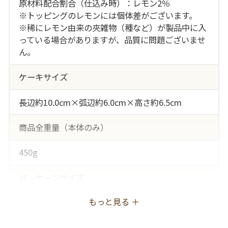
原材料配合割合（仕込み時）：レモン2％
※トッピングのレモンには個体差がございます。
※稀にレモン由来の夾雑物（種など）が製品中に入
っている場合がありますが、品質に問題ございませ
ん。
ケーキサイズ
長辺約10.0cm×弧辺約6.0cm×高さ約6.5cm
商品全重量（本体のみ）
450g
パッケージサイズ
もっと見る ＋
長辺25.0cm×短辺12.0cm×高さ8.0cm
一括表示