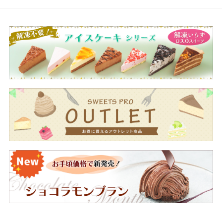
ホイップクリーム（植物油脂、脱脂粉乳、その他）
（国内製造）、ナパージュ（砂糖、水あめ）、液
卵、砂糖、小麦粉、ショートニング、カスタード、
チーズ加工品、レモンスライスシロップ漬け、水あ
め、加工油脂、レモン果皮シロップ漬け、レモン果
汁、でん粉加工品、レモンソース／トレハロース、
乳化剤、加工でん粉、糊料（増粘多糖類）、膨脹
剤、酸味料、ｐＨ調整剤、カイワレダイコン抽出
液、環状オリゴ糖、香料、調味料（アミノ酸等）、
着色料（紅花黄、カロチン）、（一部に小麦・卵・
乳成分・ゼラチン・大豆を含む）