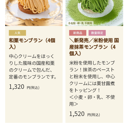
和栗モンブラン（4個
＼新発売／米粉使用 国
入）
産抹茶モンブラン（4
個入）
中心クリームをほっく
米粉を使用したモンブ
りした風味の国産和栗
ラン！抹茶のペースト
のクリームで包んだ、
と粉末を使用し、中心
定番のモンブランです。
クリームには栗甘露煮
1,320
円(税込)
をトッピング！
＜小麦・卵・乳、不使
用＞
1,520
円(税込)