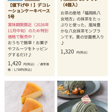
（4個入）
【値下げ中！】デコレ
ーションケーキベース
お茶の産地「福岡県八
5号
女地方」の抹茶をたっ
賞味期限間近（2026年
ぷりと使った、風味豊
11月中旬）のため特別
かな八女抹茶モンブラ
価格で販売中！
ンです。栗の甘露煮入り
おうちで簡単！お菓子
♪
やフルーツをトッピン
1,320
円(税込)
グするだけ♪
1,420
円(税込)
／通常価
格：1,780円(税込)