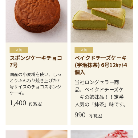
スポンジケーキチョコ
ベイクドチーズケーキ
7号
(宇治抹茶) 6号12ｶｯﾄ4
個入
国産の小麦粉を使い、しっ
とりふんわり焼き上げた7
当社ロングセラー商
号サイズのチョコスポンジ
品、ベイクドチーズケ
ケーキ。
ーキの姉妹品！！定番
1,400
人気の「抹茶」味です。
円(税込)
990
円(税込)