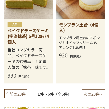
モンブラン土台（4個
入）
ベイクドチーズケーキ
(宇治抹茶) 6号12ｶｯﾄ4
モンブラン用土台のスポン
個入
ジとホイップクリームで、
アレンジし放題！
当社ロングセラー商
920
品、ベイクドチーズケ
円(税込)
ーキの姉妹品！！定番
人気の「抹茶」味です。
990
円(税込)
前の20件
1件～6件（全6件）
次の20件