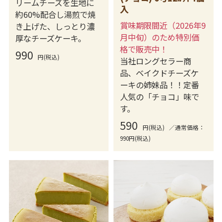
リームチーズを生地に
入
約60%配合し湯煎で焼
賞味期限間近（2026年9
き上げた、しっとり濃
月中旬）のため特別価
厚なチーズケーキ。
格で販売中！
990
円(税込)
当社ロングセラー商
品、ベイクドチーズケ
ーキの姉妹品！！定番
人気の「チョコ」味で
す。
590
円(税込)
／通常価格：
990円(税込)