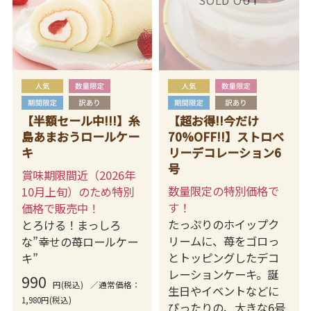
SOLD OUT
【半額セール中!!!】糸
【超お得!!今だけ
島あまおうロールケー
70%OFF!!】ストロベ
キ
リーデコレーション6
号
賞味期限間近（2026年
数量限定の特別価格で
10月上旬）のため特別
す！
価格で販売中！
たっぷりのホイップク
とろける！まっしろ
リームに、苺をゴロっ
な”幸せの苺ロールケー
とトッピングしたデコ
キ”
レーションケーキ。誕
990
円(税込)
／通常価格：
生日やイベントなどに
1,980円(税込)
ぴったりの、大きな6号