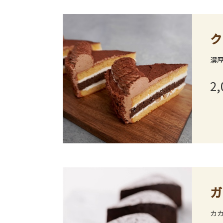
ク
濃
2,
ガ
カ