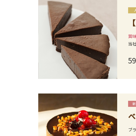
【
賞味
当
59
ベ
ブ