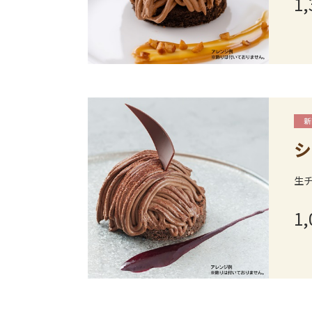
1,
シ
生
1,