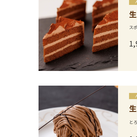
生
ス
1,
生
と