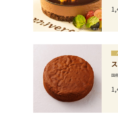
1,
ス
国
1,