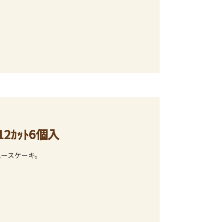
ｶｯﾄ6個入
ムースケーキ。