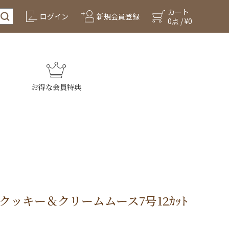
カート
ログイン
新規会員登録
0点 / ¥0
お得な会員特典
クッキー＆クリームムース7号12ｶｯﾄ