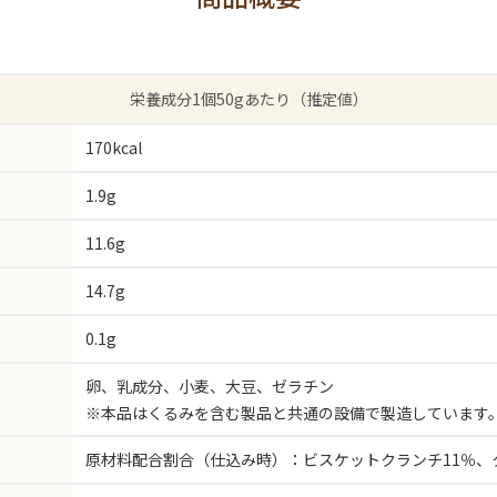
栄養成分1個50gあたり（推定値）
170kcal
1.9g
11.6g
14.7g
0.1g
卵、乳成分、小麦、大豆、ゼラチン
※本品はくるみを含む製品と共通の設備で製造しています
原材料配合割合（仕込み時）：ビスケットクランチ11％、