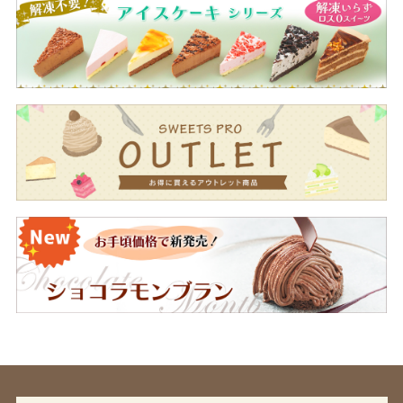
（国内製造）、白あん（生あん、砂糖、酵素糖化水
あめ）、液卵、砂糖、求肥（マルトオリゴ糖、もち
米粉、砂糖、でん粉）、小麦粉、甘納豆、水あめ、
食用乳化油脂、宇治抹茶、食用調合油、マーガリ
ン、乳等を主要原料とする食品、加糖練乳、いちご
ピューレ／トレハロース、ソルビトール、乳化剤、
加工でん粉、アカビート色素、エノキタケ抽出液、
香料、ｐＨ調整剤、（一部に小麦・卵・乳成分・大
豆を含む）