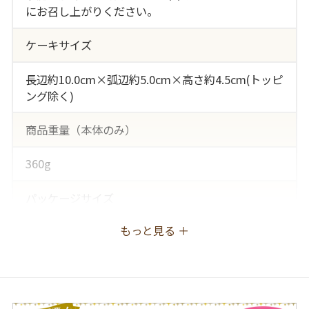
にお召し上がりください。
ケーキサイズ
長辺約10.0cm×弧辺約5.0cm×高さ約4.5cm(トッピ
ング除く)
商品重量（本体のみ）
360g
パッケージサイズ
もっと見る ＋
長辺21.3cm×短辺11.2cm×高さ7.6cm
一括表示
ホイップクリーム（植物油脂、脱脂粉乳、その他）