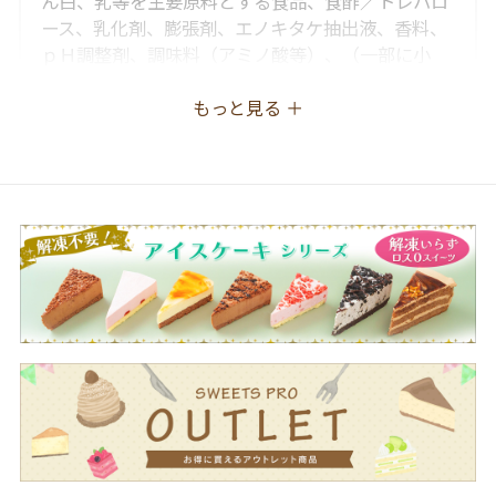
ん白、乳等を主要原料とする食品、食酢／トレハロ
ース、乳化剤、膨張剤、エノキタケ抽出液、香料、
ｐＨ調整剤、調味料（アミノ酸等）、（一部に小
麦・卵・乳成分・大豆・りんごを含む）
もっと見る ＋