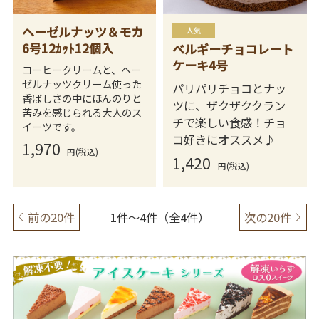
ヘーゼルナッツ＆モカ
6号12ｶｯﾄ12個入
ベルギーチョコレート
ケーキ4号
コーヒークリームと、ヘー
ゼルナッツクリーム使った
パリパリチョコとナッ
香ばしさの中にほんのりと
ツに、ザクザククラン
苦みを感じられる大人のス
チで楽しい食感！チョ
イーツです。
コ好きにオススメ♪
1,970
円(税込)
1,420
円(税込)
前の20件
1件～4件（全4件）
次の20件