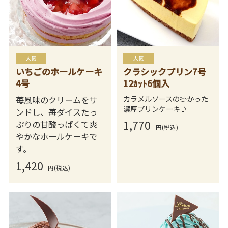
いちごのホールケーキ
クラシックプリン7号
4号
12ｶｯﾄ6個入
カラメルソースの掛かった
苺風味のクリームをサ
濃厚プリンケーキ♪
ンドし、苺ダイスたっ
1,770
ぷりの甘酸っぱくて爽
円(税込)
やかなホールケーキで
す。
1,420
円(税込)