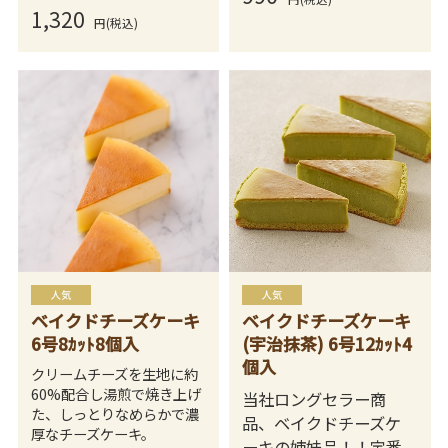
1,320
円(税込)
ベイクドチーズケーキ
ベイクドチーズケーキ
6号8ｶｯﾄ8個入
(宇治抹茶) 6号12ｶｯﾄ4
個入
クリームチーズを生地に約
60%配合し湯煎で焼き上げ
当社ロングセラー商
た、しっとりなめらかで濃
品、ベイクドチーズケ
厚なチーズケーキ。
ーキの姉妹品！！定番