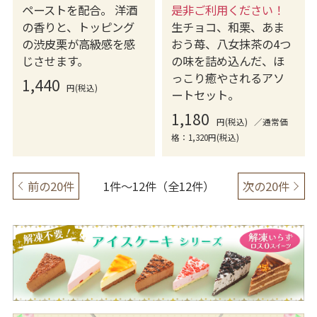
ペーストを配合。 洋酒
是非ご利用ください！
の香りと、トッピング
生チョコ、和栗、あま
の渋皮栗が高級感を感
おう苺、八女抹茶の4つ
じさせます。
の味を詰め込んだ、ほ
っこり癒やされるアソ
1,440
円(税込)
ートセット。
1,180
円(税込)
／通常価
格：1,320円(税込)
前の20件
1件～12件（全12件）
次の20件